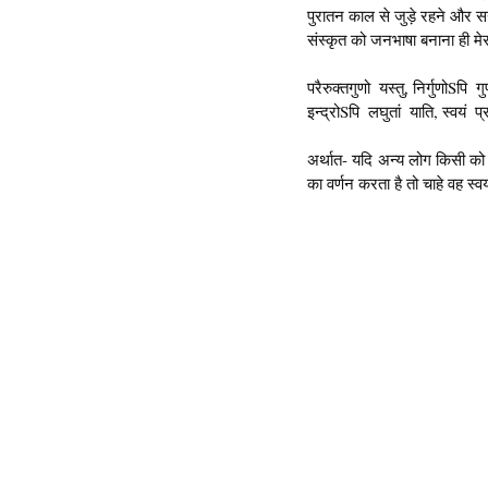
पुरातन काल से जुड़े रहने और सन
संस्कृत को जनभाषा बनाना ही मेरा 
परैरुक्तगुणो  यस्तु, निर्गुणोSपि  गु
इन्द्रोSपि  लघुतां  याति, स्वयं  प्रख
अर्थात- यदि अन्य लोग किसी को गु
का वर्णन करता है तो चाहे वह स्व