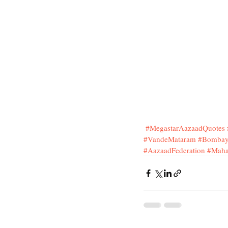
#MegastarAazaadQuotes
#VandeMataram
#BombayT
#AazaadFederation
#Maha