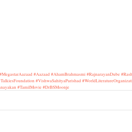
#MegastarAazaad
#Aazaad
#AhamBrahmasmi
#RajnarayanDube
#Rash
alkiesFoundation
#VishwaSahityaParishad
#WorldLiteratureOrganizat
nayakan
#TamilMovie
#DrBSMoonje