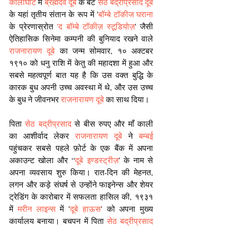
कालीघाट
 में 
ब्रह्मदेव दूबे
 के बेटे 
सेठ बद्रीप्रसाद दूबे
के यहां तृतीय संतान के रूप में '
बॉम्बे टॉकीज घराना
के प्रेरणास्रोत 
'द बॉम्बे टॉकीज़ स्टूडियोज़
' जैसी 
ऐतिहासिक सिनेमा कम्पनी की बुनियाद रखने वाले 
राजनारायण दूबे 
का जन्म सोमवार, १० अक्टबर 
१९१० को धनु राशि में केतु की महादशा में हुआ और 
सबसे महत्वपूर्ण बात यह है कि उस वक्त बुद्धि के 
कारक बुध अपनी उच्च अवस्था में थे, और उस उच्च 
के बुध ने जीवनभर 
राजनारायण दूबे
 का साथ दिया।
पिता
 सेठ बद्रीप्रसाद
 से बीस रुपए और माँ काली 
का आशीर्वाद लेकर 
राजनारायण दूबे
 ने 
बम्बई
पहुंचकर सबसे पहले फ़ोर्ट के एक बैंक में अपना 
अकाउन्ट खोला और “
दूबे इण्डस्ट्रीज़
' के नाम से 
अपना व्यवसाय शुरु किया। रात-दिन की मेहनत, 
लगन और कड़े संघर्ष से उन्होंने फाइनेन्स और शेयर 
ट्रेडिंग के कारोबार में सफलता हासिल की, १९३१ 
में 
मरीन लाइन्स
 में '
दूबे हाऊस
' को अपना मुख्य 
कार्यालय बनाया। बचपन में पिता
 सेठ बद्रीप्रसाद