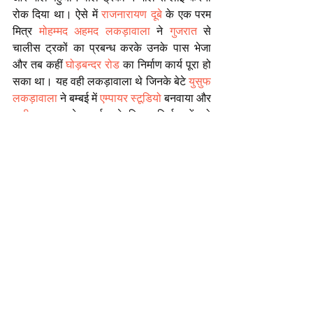
रोक दिया था। ऐसे में 
राजनारायण दूबे
 के एक परम 
मित्र 
मोहम्मद अहमद लकड़ावाला
 ने 
गुजरात
 से 
चालीस ट्रकों का प्रबन्ध करके उनके पास भेजा 
और तब कहीं 
घोड़बन्दर रोड
 का निर्माण कार्य पूरा हो 
सका था। यह वही लकड़ावाला थे जिनके बेटे 
युसुफ 
लकड़ावाला
 ने बम्बई में 
एम्पायर स्टूडियो
 बनवाया और 
सुनील दत्त
 समेत कई बड़े फिल्म निर्माताओं को 
फाइनेन्स भी किया।
लेखक
 :
वरिष्ठ फिल्म पत्रकार कृष्ण मोहन 
श्रीवास्तव
https://youtu.be/tEGfZ_sRu_E