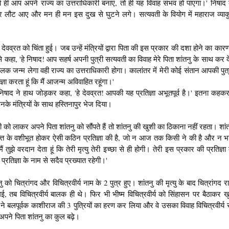
र को ही आप अपने राज्य का उत्तराधिकारी बनाएं, तो ही यह विवाह संभव हो पाएगा।' निषा
पुर लौट आए और मन ही मन इस दुख से घुटने लगे। सत्यवती के वियोग में महाराज व्य
्रत को चिंता हुई। जब उन्हें मंत्रियों द्वारा पिता की इस प्रकार की दशा होने का कारण
से कहा, 'हे निषाद! आप सहर्ष अपनी पुत्री सत्यवती का विवाह मेरे पिता शांतनु के साथ कर दे
ालक जन्म लेगा वही राज्य का उत्तराधिकारी होगा। कालांतर में मेरी कोई संतान आपकी पुत
्ञा करता हूं कि मैं आजन्म अविवाहित रहूंगा।'
िषाद ने हाथ जोड़कर कहा, 'हे देवव्रत! आपकी यह प्रतिज्ञा अभूतपूर्व है।' इतना कहकर
नके मंत्रियों के साथ हस्तिनापुर भेज दिया।
 को लाकर अपने पिता शांतनु को सौंपते हैं तो शांतनु की खुशी का ठिकाना नहीं रहता। शांत
ितृभक्ति के वशीभूत होकर ऐसी कठिन प्रतिज्ञा की है, जो न आज तक किसी ने की है और न भवि
 तुझे वरदान देता हूं कि तेरी मृत्यु तेरी इच्छा से ही होगी। तेरी इस प्रकार की प्रतिज्ञा
प्रतिज्ञा के नाम से सदैव प्रख्यात रहेगी।'
 को चित्रांगद और विचित्रवीर्य नाम के 2 पुत्र हुए। शांतनु की मृत्यु के बाद चित्रांगद राजा
ो गई, तब विचित्रवीर्य बालक ही थे। फिर भी भीष्म विचित्रवीर्य को सिंहासन पर बैठाकर ख
ष्म ने बलपूर्वक काशीराज की 3 पुत्रियों का हरण कर लिया और वे उसका विवाह विचित्रवीर्य स
अपने पिता शांतनु का कुल बढ़े।