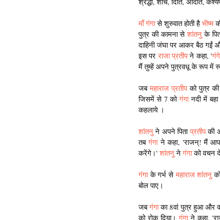
श्रद्धा, शचि, दिति, अदिति, कश्यप,
माँ गंगा
 से शुरुवात होती है 
भीष्म
 क
पुत्र की कामना से 
शांतनु
 के पित
दाहिनी जंघा पर आकर बैठ गईं और 
इस पर 
राजा प्रतीप
 ने कहा, '
गंगे
मैं तुम्हें अपने पुत्रवधू के रूप 
जब 
महाराज प्रतीप
 को पुत्र की
जिसमें से 7 को 
गंगा
 नदी में बह
कहलाये ।
शांतनु
 ने अपने पिता 
प्रतीप
 की आ
तब 
गंगा
 ने कहा, 'राजन्! मैं आ
करेंगे।' 
शांतनु
 ने
 गंगा 
को वचन द
गंगा
 के गर्भ से 
महाराज शांतनु 
को
बोल पाए।
जब
 गंगा
 का 8वां पुत्र हुआ और व
को रोक दिया। 
गंगा
 ने कहा, 'र