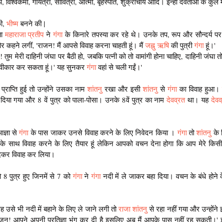
 विश्वकर्मा, गायत्री, सावित्री, आत्मा, बृहस्पति, शुक्राचार्य आदि। इन्हीं देवताओं के कुल मे
ी, 
भीष्म 
बनने की |
ा 
महाराजा प्रतीप
 ने 
गंगा
 के किनारे तपस्या कर रहे थे। उनके तप, रूप और सौन्दर्य प
कहने लगीं, 'राजन! मैं आपसे विवाह करना चाहती हूं। मैं 
जह्नु ऋषि
 की पुत्री 
गंगा
 हूं।'
! तुम मेरी दाहिनी जंघा पर बैठी हो, जबकि पत्नी को तो वामांगी होना चाहिए, दाहिनी जंघा त
में स्वीकार कर सकता हूं।' यह सुनकर 
गंगा
 वहां से चली गईं।'
 प्राप्ति हुई तो उन्होंने उसका नाम 
शांतनु
 रखा और इसी 
शांतनु
 से 
गंगा
 का विवाह हुआ। 
ा दिया गया और 8 वें पुत्र को पाला-पोसा। उनके 8वें पुत्र का नाम 
देवव्रत
 था। यह 
देवव
ज्ञा से 
गंगा
 के पास जाकर उनसे विवाह करने के लिए निवेदन किया । 
गंगा 
तो 
शांतनु
 के
पके साथ विवाह करने के लिए तैयार हूं लेकिन आपको वचन देना होगा कि आप मेरे किसी भी का
ेकर विवाह कर लिया।
 8 पुत्र हुए जिनमें से 7 को
 गंगा 
ने 
गंगा 
नदी में ले जाकर बहा दिया। वचन के बंधे होने
ह उसे भी नदी में बहाने के लिए ले जाने लगी तो 
राजा शांतनु
 से रहा नहीं गया और उन्होंने
ाजन्! आपने अपनी प्रतिज्ञा भंग कर दी है इसलिए अब मैं आपके पास नहीं रह सकती।' इ