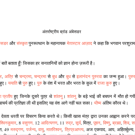
अंतर्राष्ट्रीय ब्रांड अंबेसडर
ंबेसडर
 और 
संस्कृत 
पुनरूत्थान के महानायक
 मेग़ास्टार आज़ाद
 ने कहा कि भगवान परशुराम 
 बातें बताता हूँ! जिसका हर सनातनियों को ज्ञान होना ज़रूरी है।
रि
, 
अत्रि
 से 
चन्द्रमा
, 
चन्द्रमा
 से 
बुध 
और 
बुध
 से 
इलानंदन 
पुरुरवा
 का जन्म हुआ। 
पुरु
 हुए। 
ययाति
 से 
पुरु
 हुए। 
पुरु
 के वंश में भरत और भरत के कुल में
 राजा कुरु
 हुए।
ा प्रतीप
 हुए जिनके दूसरे पुत्र थे 
शांतनु
। 
शांतनु
 के बड़े भाई की बचपन में मौत हो गय
रह्मचर्य की प्रतिज्ञा ली थी इसलिए यह वंश आगे नहीं चल सका। 
भीष्म
 अंतिम कौरव थे।
देवता धरती पर विचरण किया करते थे। किसी खास मंत्र द्वारा उनका आह्वान करने पर 
श्विनकुमार
, 8 
वसुगण,
 12 
आदित्यगण
, 11
 रुद्र
, 
सूर्य
, मित्र, 
पूषन
, 
विष्णु
, 
ब्रह्मा
, 
शिव
,
 स
वत, 49 
मरुद्गण
, 
पर्जन्य
,
 वायु
, 
मातरिश्वन्
, 
त्रिप्रआप्त्य
, अज एकपाद, आप, अहितर्बुध्न्य, यम