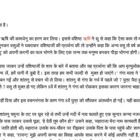
ा है। 
्ठ ऋषि की कामधेनु का हरण कर लिया। इससे वशिष्ठ 
ऋषि 
ने द्यु से कहा कि ऐसा काम तो म
कर वसुओं ने घबराकर वशिष्ठजी की प्रार्थना की तो उन्होंने कहा कि अन्य वसु तो वर्ष का 
'द्यु' को अपनी करनी का फल भोगने के लिए एक जन्म तक मनुष्य बनकर पीड़ा भोगना होगी।
पास जाकर उन्हें वशिष्ठजी के शाप के बारे में बताया और यह प्रार्थना की कि आप मृत्युलोक 
्म लें, हमें पानी में डुबो दें। इस तरह हम सभी जल्दी से  मुक्त हो जाएंगे।' गंगा माता न
 बन गईं और शांतनु से वचन भी ले लिया। शांतनु से गंगा के गर्भ में पहले जो 7 पुत्र पैदा हुए 
िससे 7 वसु तो मुक्त हो गए लेकिन 8वें में शांतनु ने गंगा को रोककर इसका कारण जानना चाह
 नहीं दिया और इस वचनभंगता के काण गंगा 8वें पुत्र को सौंपकर अंतर्ध्यान हो गईं। यही बा
 शांतनु यमुना के तट पर घूम रहे थे तभी उन्हें नदी में नाव चलाते हुए एक सुन्दर कन्या 
े पास जाकर उससे पूछा, 'हे देवी तुम कौन हो?' उसने कहा, 'महाराजा मेरा नाम सत्यवती है औ
जाति होती थी) महाराज उसके रूप-यौवन पर रीझकर उसके पिता के पास पहुंचे और सत्य
े कहा, 'राजन्! मुझे अपनी कन्या का विवाह आपके साथ करने में कोई आपत्ति नहीं है, किंत